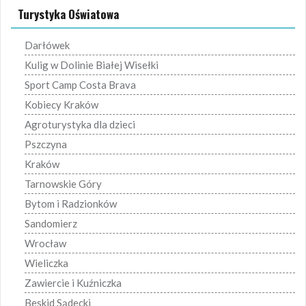
Turystyka Oświatowa
Darłówek
Kulig w Dolinie Białej Wisełki
Sport Camp Costa Brava
Kobiecy Kraków
Agroturystyka dla dzieci
Pszczyna
Kraków
Tarnowskie Góry
Bytom i Radzionków
Sandomierz
Wrocław
Wieliczka
Zawiercie i Kuźniczka
Beskid Sądecki