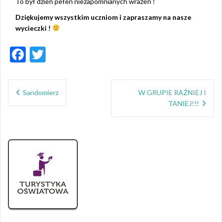
To był dzień pełen niezapomnianych wrażeń !
Dziękujemy wszystkim uczniom i zapraszamy na nasze
wycieczki !
F
T
ac
w
Nawigacja
e
itt
Sandomierz
W GRUPIE RAŹNIEJ I
wpisu
b
er
TANIEJ!!!
o
o
k