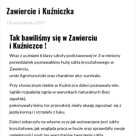
Zawiercie i Kuźniczka
14 października 2017
Tak bawiliśmy się w Zawierciu
i Kuźniczce !
Wraz z uczniami 6 klasy szkoły podstawowej nr 3 w miniony
poniedziałek poznawaliśmy hutę szkła kryształowego w
Zawierciu,
uroki Agroturystyki oraz charakter eko-survivalu.
Przy słonecznym niebie w Kuźniczce dzieci poznawały min.
tajniki rozpalania ognia w warunkach naturalnych (bez
zapałek),
pokonywały leśny tor przeszkód, miały okazję zapoznać się z
jazdą konną i i strzelały z łuku.
Dzieci zobaczyły na własne oczy jak wytwarzane jest szkło
kryształowe, jak wygląda praca w hucie oraz sprawdziły swoje
umiejętności podczas warsztatów tworzenia szkła.