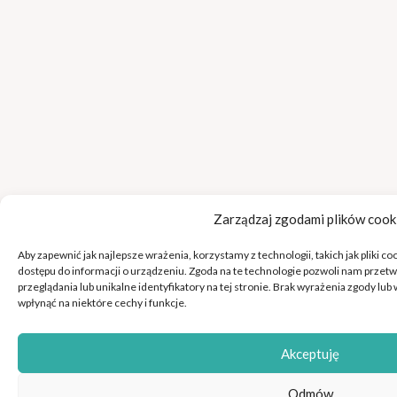
Zarządzaj zgodami plików cook
Aby zapewnić jak najlepsze wrażenia, korzystamy z technologii, takich jak pliki c
dostępu do informacji o urządzeniu. Zgoda na te technologie pozwoli nam przetw
przeglądania lub unikalne identyfikatory na tej stronie. Brak wyrażenia zgody l
wpłynąć na niektóre cechy i funkcje.
Akceptuję
Odmów