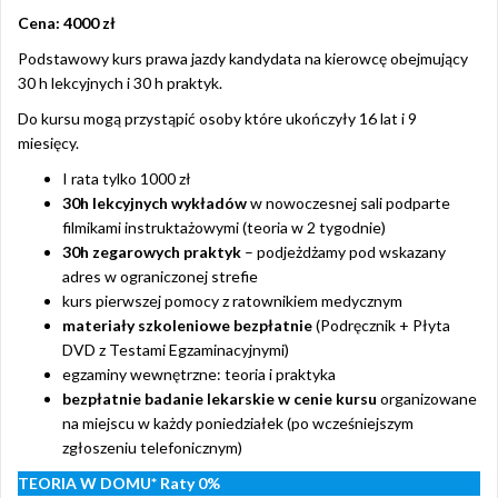
Cena: 4000 zł
Podstawowy kurs prawa jazdy kandydata na kierowcę obejmujący
30 h lekcyjnych i 30 h praktyk.
Do kursu mogą przystąpić osoby które ukończyły 16 lat i 9
miesięcy.
I rata tylko 1000 zł
30h lekcyjnych wykładów
w nowoczesnej sali podparte
filmikami instruktażowymi (teoria w 2 tygodnie)
30h zegarowych praktyk
– podjeżdżamy pod wskazany
adres w ograniczonej strefie
kurs pierwszej pomocy z ratownikiem medycznym
materiały szkoleniowe bezpłatnie
(Podręcznik + Płyta
DVD z Testami Egzaminacyjnymi)
egzaminy wewnętrzne: teoria i praktyka
bezpłatnie badanie lekarskie w cenie kursu
organizowane
na miejscu w każdy poniedziałek (po wcześniejszym
zgłoszeniu telefonicznym)
TEORIA W DOMU*
Raty 0%