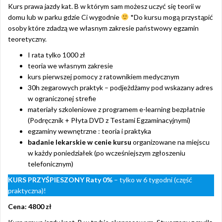
Kurs prawa jazdy kat. B w którym sam możesz uczyć się teorii w
domu lub w parku gdzie Ci wygodnie
*Do kursu mogą przystąpić
osoby które zdadzą we własnym zakresie państwowy egzamin
teoretyczny.
I rata tylko 1000 zł
teoria we własnym zakresie
kurs pierwszej pomocy z ratownikiem medycznym
30h zegarowych praktyk – podjeżdżamy pod wskazany adres
w ograniczonej strefie
materiały szkoleniowe z programem e-learning bezpłatnie
(Podręcznik + Płyta DVD z Testami Egzaminacyjnymi)
egzaminy wewnętrzne : teoria i praktyka
badanie lekarskie w cenie kursu
organizowane na miejscu
w każdy poniedziałek (po wcześniejszym zgłoszeniu
telefonicznym)
KURS PRZYŚPIESZONY
Raty 0%
– tylko w 6 tygodni (część
praktyczna)!
Cena: 4800 zł