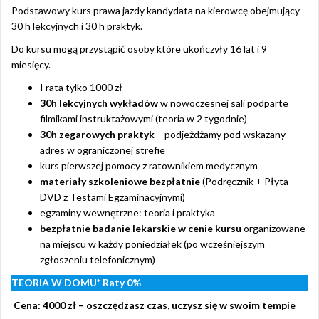
Podstawowy kurs prawa jazdy kandydata na kierowcę obejmujący
o
30 h lekcyjnych i 30 h praktyk.
o
Do kursu mogą przystąpić osoby które ukończyły 16 lat i 9
k
miesięcy.
I rata tylko 1000 zł
30h lekcyjnych wykładów
w nowoczesnej sali podparte
filmikami instruktażowymi (teoria w 2 tygodnie)
30h zegarowych praktyk
– podjeżdżamy pod wskazany
adres w ograniczonej strefie
kurs pierwszej pomocy z ratownikiem medycznym
materiały szkoleniowe bezpłatnie
(Podręcznik + Płyta
DVD z Testami Egzaminacyjnymi)
egzaminy wewnętrzne: teoria i praktyka
bezpłatnie badanie lekarskie w cenie kursu
organizowane
na miejscu w każdy poniedziałek (po wcześniejszym
zgłoszeniu telefonicznym)
TEORIA W DOMU*
Raty 0%
Cena: 4000 zł – oszczędzasz czas, uczysz się w swoim tempie