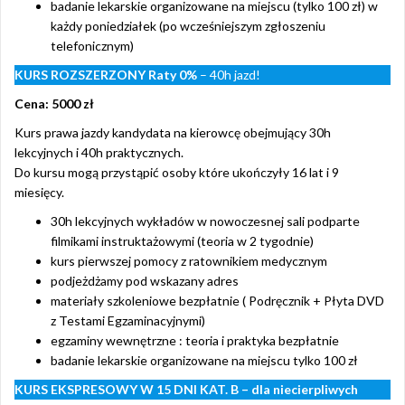
badanie lekarskie organizowane na miejscu (tylko 100 zł) w
każdy poniedziałek (po wcześniejszym zgłoszeniu
telefonicznym)
KURS ROZSZERZONY
Raty 0%
– 40h jazd!
Cena: 5000 zł
Kurs prawa jazdy kandydata na kierowcę obejmujący 30h
lekcyjnych i 40h praktycznych.
Do kursu mogą przystąpić osoby które ukończyły 16 lat i 9
miesięcy.
30h lekcyjnych wykładów w nowoczesnej sali podparte
filmikami instruktażowymi (teoria w 2 tygodnie)
kurs pierwszej pomocy z ratownikiem medycznym
podjeżdżamy pod wskazany adres
materiały szkoleniowe bezpłatnie ( Podręcznik + Płyta DVD
z Testami Egzaminacyjnymi)
egzaminy wewnętrzne : teoria i praktyka bezpłatnie
badanie lekarskie organizowane na miejscu tylko 100 zł
KURS EKSPRESOWY W 15 DNI KAT. B – dla niecierpliwych