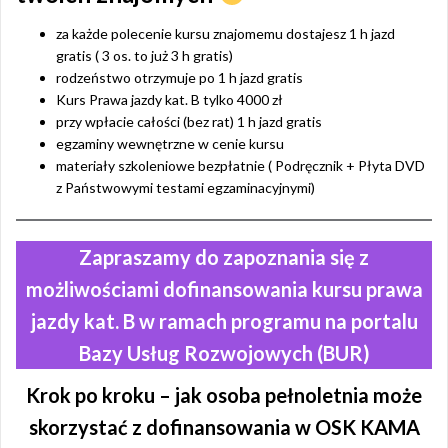
za każde polecenie kursu znajomemu dostajesz 1 h jazd
gratis ( 3 os. to już 3 h gratis)
rodzeństwo otrzymuje po 1 h jazd gratis
Kurs Prawa jazdy kat. B tylko 4000 zł
przy wpłacie całości (bez rat) 1 h jazd gratis
egzaminy wewnętrzne w cenie kursu
materiały szkoleniowe bezpłatnie ( Podręcznik + Płyta DVD
z Państwowymi testami egzaminacyjnymi)
Zapraszamy do zapoznania się z
możliwościami dofinansowania kursu prawa
jazdy kat. B w ramach programu na portalu
Bazy Usług Rozwojowych (BUR)
Krok po kroku – jak osoba pełnoletnia może
skorzystać z dofinansowania w OSK KAMA