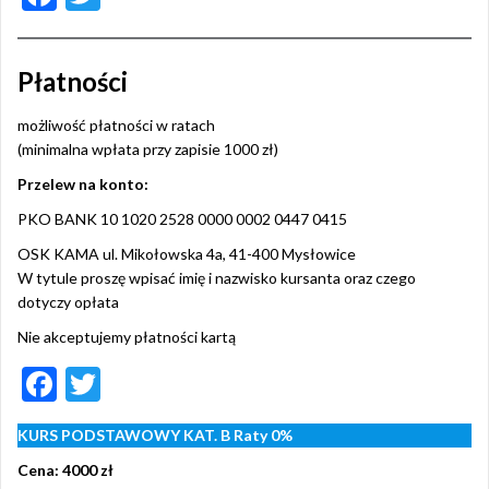
ac
w
e
itt
Płatności
b
er
o
możliwość płatności w ratach
(minimalna wpłata przy zapisie 1000 zł)
o
Przelew na konto:
k
PKO BANK 10 1020 2528 0000 0002 0447 0415
OSK KAMA ul. Mikołowska 4a, 41-400 Mysłowice
W tytule proszę wpisać imię i nazwisko kursanta oraz czego
dotyczy opłata
Nie akceptujemy płatności kartą
F
T
ac
w
KURS PODSTAWOWY KAT. B Raty 0%
e
itt
Cena: 4000 zł
b
er