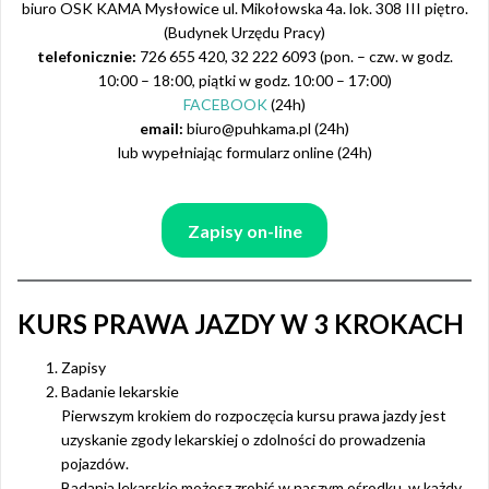
biuro OSK KAMA Mysłowice ul. Mikołowska 4a. lok. 308 III piętro.
(Budynek Urzędu Pracy)
telefonicznie:
726 655 420, 32 222 6093 (pon. – czw. w godz.
10:00 – 18:00, piątki w godz. 10:00 – 17:00)
FACEBOOK
(24h)
email:
biuro@puhkama.pl (24h)
lub wypełniając formularz online (24h)
Zapisy on-line
KURS PRAWA JAZDY W 3 KROKACH
Zapisy
Badanie lekarskie
Pierwszym krokiem do rozpoczęcia kursu prawa jazdy jest
uzyskanie zgody lekarskiej o zdolności do prowadzenia
pojazdów.
Badania lekarskie możesz zrobić w naszym ośrodku w każdy