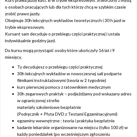
Kurs prawa jazdy kast. B w trybie ekspresowym. Stworzony z myślą
o osobach pracujących lub dla tych którzy chcą w szybkim czasie
zrobić prawo jazdy.
Obejmuje 30h lekcyjnych wykładów teoretycznych i 30 h jazd w
trybie ekspresowym.
Kursant sam decyduje o przebiegu części praktycznej i ustala
indywidualnie godziny jazd.
Do kursu mogą przystąpić osoby które ukończyły 16 lat i 9
miesięcy.
Ty decydujesz o przebiegu części praktycznej
30h lekcyjnych wykładów w nowoczesnej sali podparte
filmikami instruktażowymi (teoria w 2 tygodnie)
kurs pierwszej pomocy z ratownikiem medycznym
30h zegarowych praktyk – podjeżdżamy pod wskazany adres
w ograniczonej strefie
materiały szkoleniowe bezpłatnie
(Podręcznik + Płyta DVD z Testami Egzaminacyjnymi)
egzaminy wewnętrzne : teoria i praktyka bezpłatnie
badanie lekarskie organizowane na miejscu (tylko 100 zł) w
każdy poniedziałek (po wcześniejszym zgłoszeniu