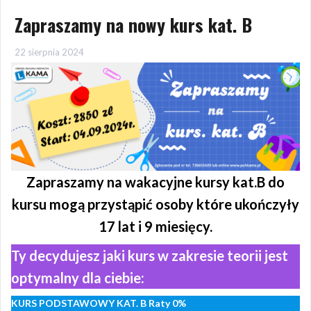
Zapraszamy na nowy kurs kat. B
22 sierpnia 2024
Zapraszamy na wakacyjne kursy kat.B do
kursu mogą przystąpić osoby które ukończyły
17 lat i 9 miesięcy.
Ty decydujesz jaki kurs w zakresie teorii jest
optymalny dla ciebie:
KURS PODSTAWOWY KAT. B Raty 0%