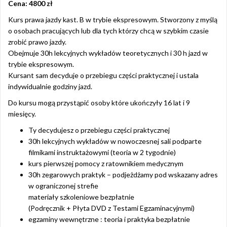
Cena: 4800 zł
Kurs prawa jazdy kast. B w trybie ekspresowym. Stworzony z myślą
o osobach pracujących lub dla tych którzy chcą w szybkim czasie
zrobić prawo jazdy.
Obejmuje 30h lekcyjnych wykładów teoretycznych i 30 h jazd w
trybie ekspresowym.
Kursant sam decyduje o przebiegu części praktycznej i ustala
indywidualnie godziny jazd.
Do kursu mogą przystąpić osoby które ukończyły 16 lat i 9
miesięcy.
Ty decydujesz o przebiegu części praktycznej
30h lekcyjnych wykładów w nowoczesnej sali podparte
filmikami instruktażowymi (teoria w 2 tygodnie)
kurs pierwszej pomocy z ratownikiem medycznym
30h zegarowych praktyk – podjeżdżamy pod wskazany adres
w ograniczonej strefie
materiały szkoleniowe bezpłatnie
(Podręcznik + Płyta DVD z Testami Egzaminacyjnymi)
egzaminy wewnętrzne : teoria i praktyka bezpłatnie