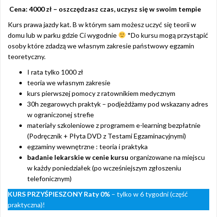
Cena: 4000 zł – oszczędzasz czas, uczysz się w swoim tempie
Kurs prawa jazdy kat. B w którym sam możesz uczyć się teorii w
domu lub w parku gdzie Ci wygodnie
*Do kursu mogą przystąpić
osoby które zdadzą we własnym zakresie państwowy egzamin
teoretyczny.
I rata tylko 1000 zł
teoria we własnym zakresie
kurs pierwszej pomocy z ratownikiem medycznym
30h zegarowych praktyk – podjeżdżamy pod wskazany adres
w ograniczonej strefie
materiały szkoleniowe z programem e-learning bezpłatnie
(Podręcznik + Płyta DVD z Testami Egzaminacyjnymi)
egzaminy wewnętrzne : teoria i praktyka
badanie lekarskie w cenie kursu
organizowane na miejscu
w każdy poniedziałek (po wcześniejszym zgłoszeniu
telefonicznym)
KURS PRZYŚPIESZONY
Raty 0%
– tylko w 6 tygodni (część
praktyczna)!