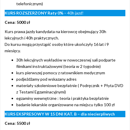
telefonicznym)
KURS ROZSZERZONY
Raty 0%
– 40h jazd!
Cena: 5000 zł
Kurs prawa jazdy kandydata na kierowcę obejmujący 30h
lekcyjnych i 40h praktycznych.
Do kursu mogą przystąpić osoby które ukończyły 16 lat i 9
miesięcy.
30h lekcyjnych wykładów w nowoczesnej sali podparte
filmikami instruktażowymi (teoria w 2 tygodnie)
kurs pierwszej pomocy z ratownikiem medycznym
podjeżdżamy pod wskazany adres
materiały szkoleniowe bezpłatnie ( Podręcznik + Płyta DVD
z Testami Egzaminacyjnymi)
egzaminy wewnętrzne : teoria i praktyka bezpłatnie
badanie lekarskie organizowane na miejscu tylko 100 zł
KURS EKSPRESOWY W 15 DNI KAT. B – dla niecierpliwych
Cena: 5500 zł