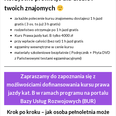
twoich znajomych
za każde polecenie kursu znajomemu dostajesz 1 h jazd
gratis ( 3 os. to już 3 h gratis)
rodzeństwo otrzymuje po 1 h jazd gratis
Kurs Prawa jazdy kat. B tylko 4000 zł
przy wpłacie całości (bez rat) 1 h jazd gratis
egzaminy wewnętrzne w cenie kursu
materiały szkoleniowe bezpłatnie ( Podręcznik + Płyta DVD
z Państwowymi testami egzaminacyjnymi)
Zapraszamy do zapoznania się z
możliwościami dofinansowania kursu prawa
jazdy kat. B w ramach programu na portalu
Bazy Usług Rozwojowych (BUR)
Krok po kroku – jak osoba pełnoletnia może