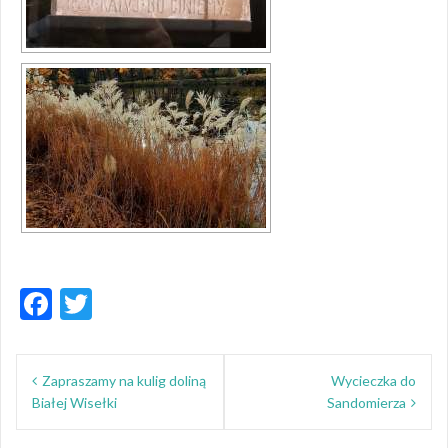
F
T
ac
w
Nawigacja
e
itt
Zapraszamy na kulig doliną
Wycieczka do
wpisu
b
er
Białej Wisełki
Sandomierza
o