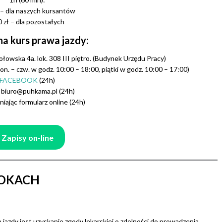
 – dla naszych kursantów
 zł – dla pozostałych
na kurs prawa jazdy:
owska 4a. lok. 308 III piętro. (Budynek Urzędu Pracy)
n. – czw. w godz. 10:00 – 18:00, piątki w godz. 10:00 – 17:00)
FACEBOOK
(24h)
biuro@puhkama.pl (24h)
iając formularz online (24h)
Zapisy on-line
ROKACH
jazdy jest uzyskanie zgody lekarskiej o zdolności do prowadzenia