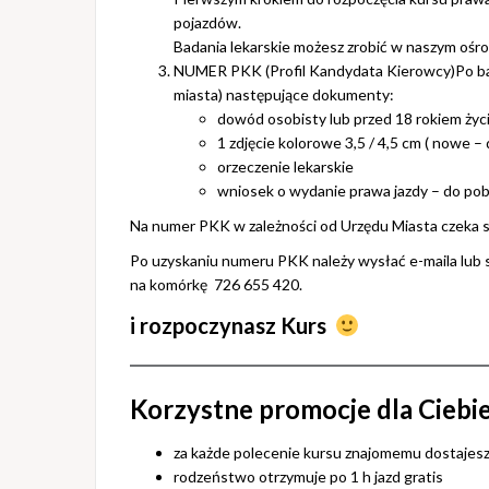
pojazdów.
Badania lekarskie możesz zrobić w naszym ośro
NUMER PKK (Profil Kandydata Kierowcy)Po bada
miasta) następujące dokumenty:
dowód osobisty lub przed 18 rokiem życ
1 zdjęcie kolorowe 3,5 / 4,5 cm ( nowe
orzeczenie lekarskie
wniosek o wydanie prawa jazdy – do pobr
Na numer PKK w zależności od Urzędu Miasta czeka si
Po uzyskaniu numeru PKK należy wysłać e-maila lub
na komórkę 726 655 420.
i rozpoczynasz Kurs
Korzystne promocje dla Ciebi
za każde polecenie kursu znajomemu dostajesz 1 h
rodzeństwo otrzymuje po 1 h jazd gratis