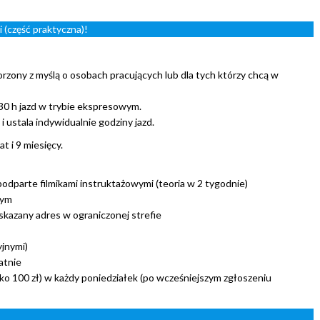
 (część praktyczna)!
rzony z myślą o osobach pracujących lub dla tych którzy chcą w
30 h jazd w trybie ekspresowym.
 ustala indywidualnie godziny jazd.
t i 9 miesięcy.
odparte filmikami instruktażowymi (teoria w 2 tygodnie)
nym
kazany adres w ograniczonej strefie
jnymi)
atnie
lko 100 zł) w każdy poniedziałek (po wcześniejszym zgłoszeniu