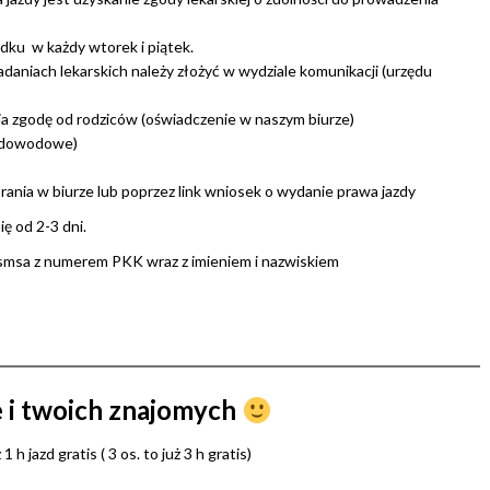
dku w każdy wtorek i piątek.
niach lekarskich należy złożyć w wydziale komunikacji (urzędu
ia zgodę od rodziców (oświadczenie w naszym biurze)
 – dowodowe)
ania w biurze lub poprzez link wniosek o wydanie prawa jazdy
ę od 2-3 dni.
 smsa z numerem PKK wraz z imieniem i nazwiskiem
e i twoich znajomych
 jazd gratis ( 3 os. to już 3 h gratis)