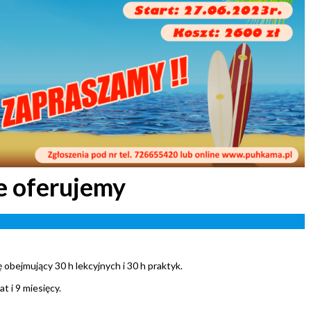
ie oferujemy
bejmujący 30 h lekcyjnych i 30 h praktyk.
t i 9 miesięcy.