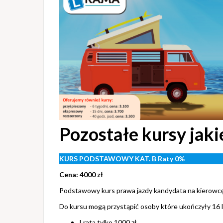
Pozostałe kursy jak
KURS PODSTAWOWY KAT. B Raty 0%
Cena: 4000 zł
Podstawowy kurs prawa jazdy kandydata na kierowcę o
Do kursu mogą przystąpić osoby które ukończyły 16 la
I rata tylko 1000 zł