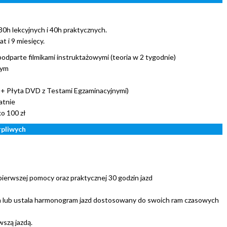
0h lekcyjnych i 40h praktycznych.
t i 9 miesięcy.
odparte filmikami instruktażowymi (teoria w 2 tygodnie)
nym
k + Płyta DVD z Testami Egzaminacyjnymi)
atnie
ko 100 zł
pliwych
pierwszej pomocy oraz praktycznej 30 godzin jazd
a lub ustala harmonogram jazd dostosowany do swoich ram czasowych
szą jazdą.