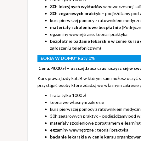
30h lekcyjnych wykładów
w nowoczesnej sali 
30h zegarowych praktyk
– podjeżdżamy pod w
kurs pierwszej pomocy z ratownikiem medycz
materiały szkoleniowe bezpłatnie
(Podręczn
egzaminy wewnętrzne: teoria i praktyka
bezpłatnie badanie lekarskie w cenie kursu
zgłoszeniu telefonicznym)
TEORIA W DOMU*
Raty 0%
Cena: 4000 zł – oszczędzasz czas, uczysz się w s
Kurs prawa jazdy kat. B w którym sam możesz uczyć s
przystąpić osoby które zdadzą we własnym zakresie
I rata tylko 1000 zł
teoria we własnym zakresie
kurs pierwszej pomocy z ratownikiem medycz
30h zegarowych praktyk – podjeżdżamy pod ws
materiały szkoleniowe z programem e-learning
egzaminy wewnętrzne : teoria i praktyka
badanie lekarskie w cenie kursu
organizowane