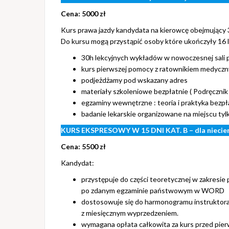
Cena: 5000 zł
Kurs prawa jazdy kandydata na kierowcę obejmujący 3
Do kursu mogą przystąpić osoby które ukończyły 16 la
30h lekcyjnych wykładów w nowoczesnej sali p
kurs pierwszej pomocy z ratownikiem medycz
podjeżdżamy pod wskazany adres
materiały szkoleniowe bezpłatnie ( Podręczni
egzaminy wewnętrzne : teoria i praktyka bezpł
badanie lekarskie organizowane na miejscu tyl
KURS EKSPRESOWY W 15 DNI KAT. B – dla niecier
Cena: 5500 zł
Kandydat:
przystępuje do części teoretycznej w zakresie 
po zdanym egzaminie państwowym w WORD
dostosowuje się do harmonogramu instruktor
z miesięcznym wyprzedzeniem.
wymagana opłata całkowita za kurs przed pierw