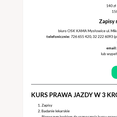
140 zł
150
Zapisy 
biuro OSK KAMA Mysłowice ul. Mikoł
telefonicznie:
726 655 420, 32 222 6093 (po
email:
lub wypełn
KURS PRAWA JAZDY W 3 K
Zapisy
Badanie lekarskie
Pierwszym krokiem do rozpoczęcia kursu prawa 