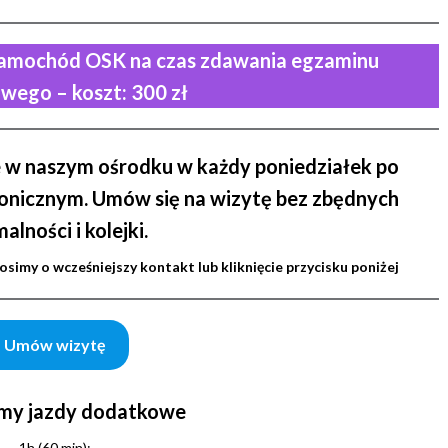
samochód OSK na czas zdawania egzaminu
wego – koszt: 300 zł
e w naszym ośrodku w każdy poniedziałek po
fonicznym. Umów się na wizytę bez zbędnych
alności i kolejki.
osimy o wcześniejszy kontakt lub kliknięcie przycisku poniżej
Umów wizytę
my jazdy dodatkowe
1h (60 min):