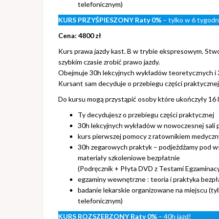
telefonicznym)
KURS PRZYŚPIESZONY
Raty 0%
– tylko w 6 tygodni
Cena: 4800 zł
Kurs prawa jazdy kast. B w trybie ekspresowym. Stwo
szybkim czasie zrobić prawo jazdy.
Obejmuje 30h lekcyjnych wykładów teoretycznych i 
Kursant sam decyduje o przebiegu części praktycznej i
Do kursu mogą przystąpić osoby które ukończyły 16 la
Ty decydujesz o przebiegu części praktycznej
30h lekcyjnych wykładów w nowoczesnej sali p
kurs pierwszej pomocy z ratownikiem medycz
30h zegarowych praktyk – podjeżdżamy pod ws
materiały szkoleniowe bezpłatnie
(Podręcznik + Płyta DVD z Testami Egzaminacy
egzaminy wewnętrzne : teoria i praktyka bezpł
badanie lekarskie organizowane na miejscu (ty
telefonicznym)
KURS ROZSZERZONY
Raty 0%
– 40h jazd!