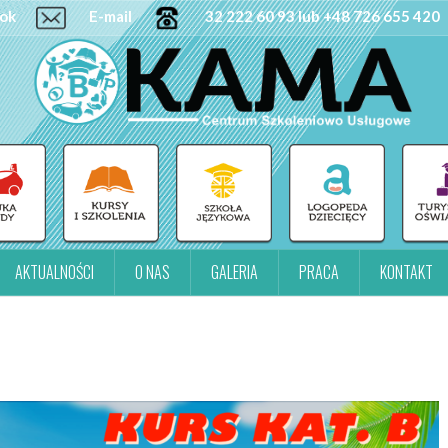
ok
E-mail
32 222 60 93 lub +48 726 655 420
AKTUALNOŚCI
O NAS
GALERIA
PRACA
KONTAKT