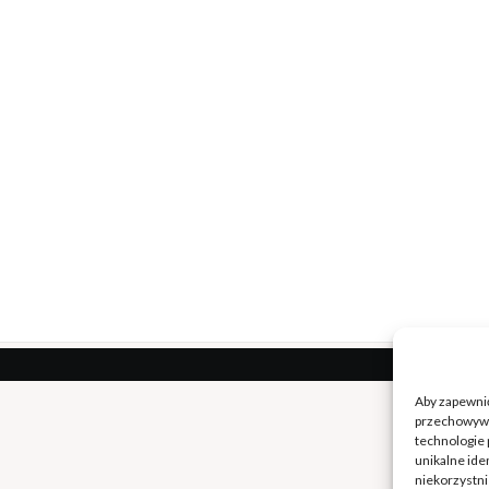
Aby zapewnić 
przechowywan
technologie 
unikalne ide
niekorzystni