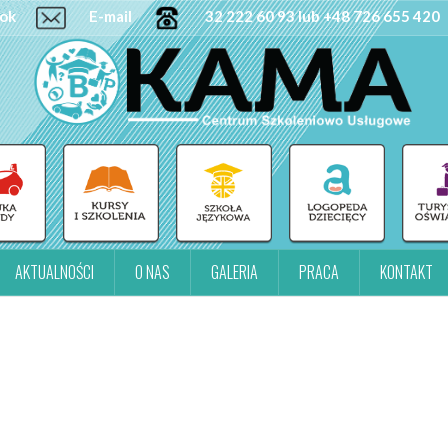
ok
E-mail
32 222 60 93 lub +48 726 655 420
AKTUALNOŚCI
O NAS
GALERIA
PRACA
KONTAKT