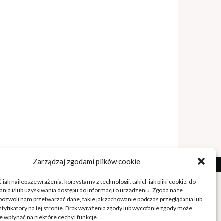
Zarządzaj zgodami plików cookie
jak najlepsze wrażenia, korzystamy z technologii, takich jak pliki cookie, do
ia i/lub uzyskiwania dostępu do informacji o urządzeniu. Zgoda na te
pozwoli nam przetwarzać dane, takie jak zachowanie podczas przeglądania lub
ntyfikatory na tej stronie. Brak wyrażenia zgody lub wycofanie zgody może
e wpłynąć na niektóre cechy i funkcje.