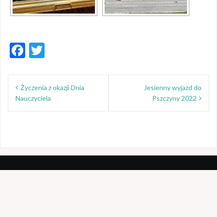
F
T
ac
w
Nawigacja
e
itt
Życzenia z okazji Dnia
Jesienny wyjazd do
wpisu
b
er
Nauczyciela
Pszczyny 2022
o
o
k