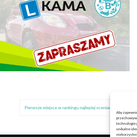
Pierwsze miejsce w rankingu najlepiej ocenianych firm
Aby zapewnić 
przechowywan
technologie 
unikalne ide
niekorzystni