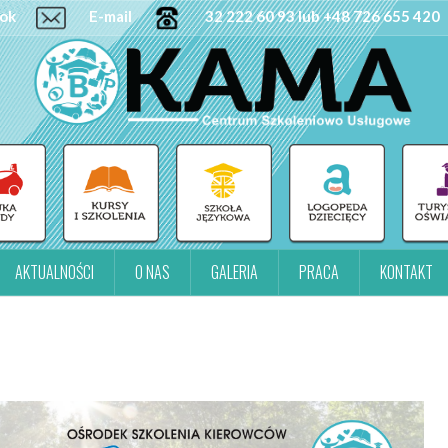
ok
E-mail
32 222 60 93 lub +48 726 655 420
AKTUALNOŚCI
O NAS
GALERIA
PRACA
KONTAKT