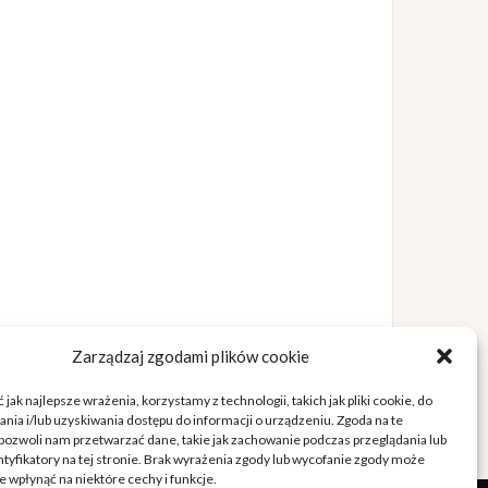
Zarządzaj zgodami plików cookie
jak najlepsze wrażenia, korzystamy z technologii, takich jak pliki cookie, do
ia i/lub uzyskiwania dostępu do informacji o urządzeniu. Zgoda na te
pozwoli nam przetwarzać dane, takie jak zachowanie podczas przeglądania lub
ntyfikatory na tej stronie. Brak wyrażenia zgody lub wycofanie zgody może
e wpłynąć na niektóre cechy i funkcje.