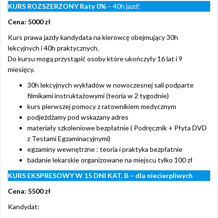
KURS ROZSZERZONY
Raty 0%
– 40h jazd!
Cena: 5000 zł
Kurs prawa jazdy kandydata na kierowcę obejmujący 30h
lekcyjnych i 40h praktycznych.
Do kursu mogą przystąpić osoby które ukończyły 16 lat i 9
miesięcy.
30h lekcyjnych wykładów w nowoczesnej sali podparte
filmikami instruktażowymi (teoria w 2 tygodnie)
kurs pierwszej pomocy z ratownikiem medycznym
podjeżdżamy pod wskazany adres
materiały szkoleniowe bezpłatnie ( Podręcznik + Płyta DVD
z Testami Egzaminacyjnymi)
egzaminy wewnętrzne : teoria i praktyka bezpłatnie
badanie lekarskie organizowane na miejscu tylko 100 zł
KURS EKSPRESOWY W 15 DNI KAT. B – dla niecierpliwych
Cena: 5500 zł
Kandydat: