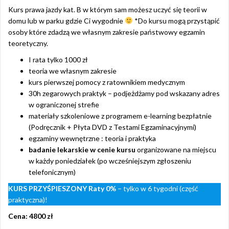
Kurs prawa jazdy kat. B w którym sam możesz uczyć się teorii w
domu lub w parku gdzie Ci wygodnie
*Do kursu mogą przystąpić
osoby które zdadzą we własnym zakresie państwowy egzamin
teoretyczny.
I rata tylko 1000 zł
teoria we własnym zakresie
kurs pierwszej pomocy z ratownikiem medycznym
30h zegarowych praktyk – podjeżdżamy pod wskazany adres
w ograniczonej strefie
materiały szkoleniowe z programem e-learning bezpłatnie
(Podręcznik + Płyta DVD z Testami Egzaminacyjnymi)
egzaminy wewnętrzne : teoria i praktyka
badanie lekarskie w cenie kursu
organizowane na miejscu
w każdy poniedziałek (po wcześniejszym zgłoszeniu
telefonicznym)
KURS PRZYŚPIESZONY
Raty 0%
– tylko w 6 tygodni (część
praktyczna)!
Cena: 4800 zł