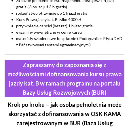
za każde polecenie kursu znajomemu dostajesz 1 h jazd
gratis ( 3 os. to już 3 h gratis)
rodzeństwo otrzymuje po 1 h jazd gratis
Kurs Prawa jazdy kat. B tylko 4000 zł
przy wpłacie całości (bez rat) 1 h jazd gratis
egzaminy wewnętrzne w cenie kursu
materiały szkoleniowe bezpłatnie ( Podręcznik + Płyta DVD
z Państwowymi testami egzaminacyjnymi)
Zapraszamy do zapoznania się z
możliwościami dofinansowania kursu prawa
jazdy kat. B w ramach programu na portalu
Bazy Usług Rozwojowych (BUR)
Krok po kroku – jak osoba pełnoletnia może
skorzystać z dofinansowania w OSK KAMA
zarejestrowanym w BUR (Baza Usług