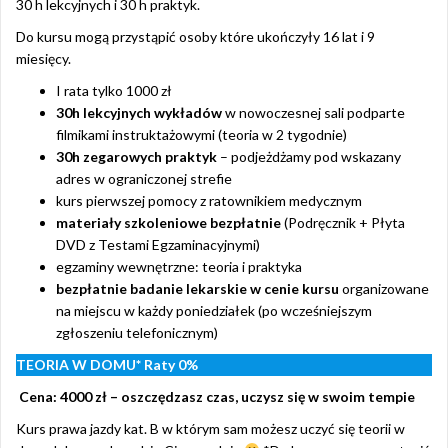
30 h lekcyjnych i 30 h praktyk.
o
Do kursu mogą przystąpić osoby które ukończyły 16 lat i 9
k
miesięcy.
I rata tylko 1000 zł
30h lekcyjnych wykładów
w nowoczesnej sali podparte
filmikami instruktażowymi (teoria w 2 tygodnie)
30h zegarowych praktyk
– podjeżdżamy pod wskazany
adres w ograniczonej strefie
kurs pierwszej pomocy z ratownikiem medycznym
materiały szkoleniowe bezpłatnie
(Podręcznik + Płyta
DVD z Testami Egzaminacyjnymi)
egzaminy wewnętrzne: teoria i praktyka
bezpłatnie badanie lekarskie w cenie kursu
organizowane
na miejscu w każdy poniedziałek (po wcześniejszym
zgłoszeniu telefonicznym)
TEORIA W DOMU*
Raty 0%
Cena: 4000 zł – oszczędzasz czas, uczysz się w swoim tempie
Kurs prawa jazdy kat. B w którym sam możesz uczyć się teorii w