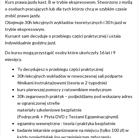
Kurs prawa jazdy kast. B w trybie ekspresowym. Stworzony z myślą
o osobach pracujących lub dla tych którzy chcą w szybkim czasie
zrobić prawo jazdy.
Obejmuje 30h lekcyjnych wykładów teoretycznych i 30 h jazd w
trybie ekspresowym.
Kursant sam decyduje o przebiegu części praktycznej i ustala
indywidualnie godziny jazd.
Do kursu mogą przystąpić osoby które ukończyły 16 lat i 9
miesięcy.
Ty decydujesz o przebiegu części praktycznej
30h lekcyjnych wykładów w nowoczesnej sali podparte
filmikami instruktażowymi (teoria w 2 tygodnie)
kurs pierwszej pomocy z ratownikiem medycznym
30h zegarowych praktyk – podjeżdżamy pod wskazany adres
w ograniczonej strefie
materiały szkoleniowe bezpłatnie
(Podręcznik + Płyta DVD z Testami Egzaminacyjnymi)
egzaminy wewnętrzne : teoria i praktyka bezpłatnie
badanie lekarskie organizowane na miejscu (tylko 100 zł) w
każdy poniedziałek (po wcześniejszym zgłoszeniu