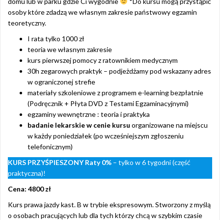
domu lub w parku gdzie Ci wygodnie
*Do kursu mogą przystąpić
osoby które zdadzą we własnym zakresie państwowy egzamin
teoretyczny.
I rata tylko 1000 zł
teoria we własnym zakresie
kurs pierwszej pomocy z ratownikiem medycznym
30h zegarowych praktyk – podjeżdżamy pod wskazany adres
w ograniczonej strefie
materiały szkoleniowe z programem e-learning bezpłatnie
(Podręcznik + Płyta DVD z Testami Egzaminacyjnymi)
egzaminy wewnętrzne : teoria i praktyka
badanie lekarskie w cenie kursu
organizowane na miejscu
w każdy poniedziałek (po wcześniejszym zgłoszeniu
telefonicznym)
KURS PRZYŚPIESZONY
Raty 0%
– tylko w 6 tygodni (część
praktyczna)!
Cena: 4800 zł
Kurs prawa jazdy kast. B w trybie ekspresowym. Stworzony z myślą
o osobach pracujących lub dla tych którzy chcą w szybkim czasie