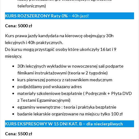
telefonicznym)
KURS ROZSZERZONY
Raty 0%
– 40h jazd!
Cena: 5000 zł
Kurs prawa jazdy kandydata na kierowcę obejmujący 30h
lekcyjnych i 40h praktycznych.
Do kursu mogą przystąpić osoby które ukończyły 16 lat i 9
miesięcy.
30h lekcyjnych wykładów w nowoczesnej sali podparte
filmikami instruktażowymi (teoria w 2 tygodnie)
kurs pierwszej pomocy z ratownikiem medycznym
podjeżdżamy pod wskazany adres
materiały szkoleniowe bezpłatnie ( Podręcznik + Płyta DVD
z Testami Egzaminacyjnymi)
egzaminy wewnętrzne : teoria i praktyka bezpłatnie
badanie lekarskie organizowane na miejscu tylko 100 zł
KURS EKSPRESOWY W 15 DNI KAT. B – dla niecierpliwych
Cena: 5500 zł