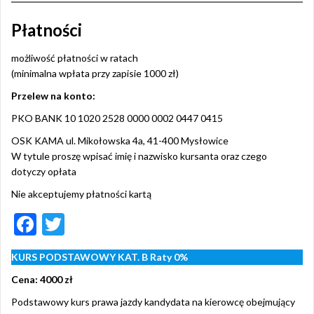
e
itt
Płatności
b
er
o
możliwość płatności w ratach
(minimalna wpłata przy zapisie 1000 zł)
o
Przelew na konto:
k
PKO BANK 10 1020 2528 0000 0002 0447 0415
OSK KAMA ul. Mikołowska 4a, 41-400 Mysłowice
W tytule proszę wpisać imię i nazwisko kursanta oraz czego
dotyczy opłata
Nie akceptujemy płatności kartą
F
T
ac
w
KURS PODSTAWOWY KAT. B Raty 0%
e
itt
Cena: 4000 zł
b
er
Podstawowy kurs prawa jazdy kandydata na kierowcę obejmujący
o