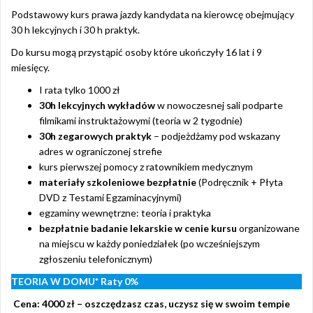
Podstawowy kurs prawa jazdy kandydata na kierowcę obejmujący
30 h lekcyjnych i 30 h praktyk.
Do kursu mogą przystąpić osoby które ukończyły 16 lat i 9
miesięcy.
I rata tylko 1000 zł
30h lekcyjnych wykładów
w nowoczesnej sali podparte
filmikami instruktażowymi (teoria w 2 tygodnie)
30h zegarowych praktyk
– podjeżdżamy pod wskazany
adres w ograniczonej strefie
kurs pierwszej pomocy z ratownikiem medycznym
materiały szkoleniowe bezpłatnie
(Podręcznik + Płyta
DVD z Testami Egzaminacyjnymi)
egzaminy wewnętrzne: teoria i praktyka
bezpłatnie badanie lekarskie w cenie kursu
organizowane
na miejscu w każdy poniedziałek (po wcześniejszym
zgłoszeniu telefonicznym)
TEORIA W DOMU*
Raty 0%
Cena: 4000 zł – oszczędzasz czas, uczysz się w swoim tempie