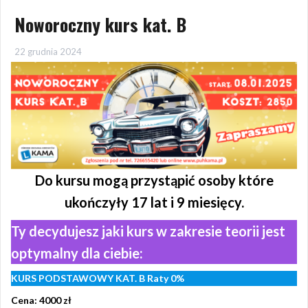
Noworoczny kurs kat. B
22 grudnia 2024
Do kursu mogą przystąpić osoby które
ukończyły 17 lat i 9 miesięcy.
Ty decydujesz jaki kurs w zakresie teorii jest
optymalny dla ciebie:
KURS PODSTAWOWY KAT. B Raty 0%
Cena: 4000 zł