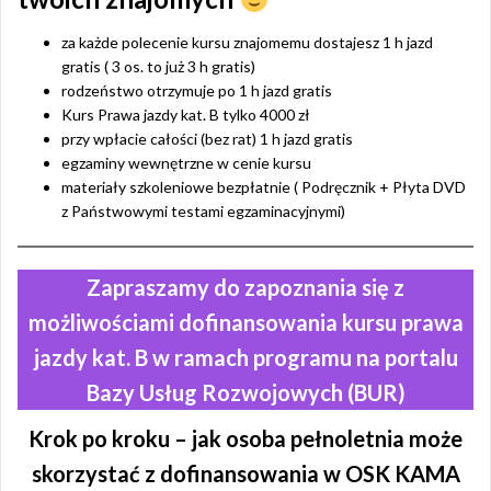
za każde polecenie kursu znajomemu dostajesz 1 h jazd
gratis ( 3 os. to już 3 h gratis)
rodzeństwo otrzymuje po 1 h jazd gratis
Kurs Prawa jazdy kat. B tylko 4000 zł
przy wpłacie całości (bez rat) 1 h jazd gratis
egzaminy wewnętrzne w cenie kursu
materiały szkoleniowe bezpłatnie ( Podręcznik + Płyta DVD
z Państwowymi testami egzaminacyjnymi)
Zapraszamy do zapoznania się z
możliwościami dofinansowania kursu prawa
jazdy kat. B w ramach programu na portalu
Bazy Usług Rozwojowych (BUR)
Krok po kroku – jak osoba pełnoletnia może
skorzystać z dofinansowania w OSK KAMA