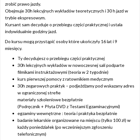
zrobić prawo jazdy.
Obejmuje 30h lekcyjnych wykładów teoretycznych i 30 h jazd w
trybie ekspresowym.
Kursant sam decyduje o przebiegu części praktycznej i ustala
indywidualnie godziny jazd.
Do kursu mogą przystąpić osoby które ukończyły 16 lat i 9
miesięcy.
Ty decydujesz o przebiegu części praktycznej
30h lekcyjnych wykładów w nowoczesnej sali podparte
filmikami instruktażowymi (teoria w 2 tygodnie)
kurs pierwszej pomocy z ratownikiem medycznym
30h zegarowych praktyk – podjeżdżamy pod wskazany adres
w ograniczonej strefie
materiały szkoleniowe bezpłatnie
(Podręcznik + Płyta DVD z Testami Egzaminacyjnymi)
egzaminy wewnętrzne : teoria i praktyka bezpłatnie
badanie lekarskie organizowane na miejscu (tylko 100 zł) w
każdy poniedziałek (po wcześniejszym zgłoszeniu
telefonicznym)