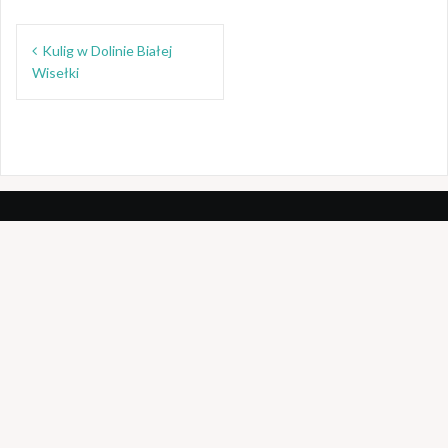
ac
w
Nawigacja
e
itt
Kulig w Dolinie Białej
wpisu
b
er
Wisełki
o
o
k