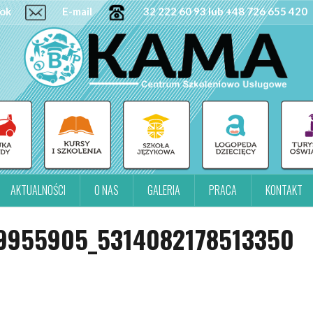
ok
E-mail
32 222 60 93 lub +48 726 655 420
AKTUALNOŚCI
O NAS
GALERIA
PRACA
KONTAKT
9955905_5314082178513350