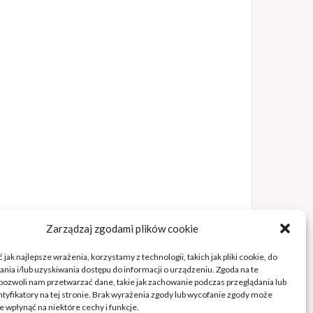
Zarządzaj zgodami plików cookie
jak najlepsze wrażenia, korzystamy z technologii, takich jak pliki cookie, do
ia i/lub uzyskiwania dostępu do informacji o urządzeniu. Zgoda na te
pozwoli nam przetwarzać dane, takie jak zachowanie podczas przeglądania lub
ntyfikatory na tej stronie. Brak wyrażenia zgody lub wycofanie zgody może
e wpłynąć na niektóre cechy i funkcje.