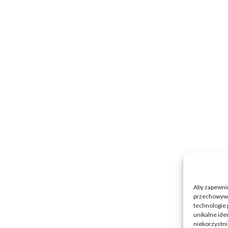
Aby zapewnić 
przechowywan
technologie 
unikalne ide
niekorzystni