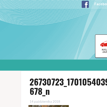
Facebo
26730723_170105403
678_n
14 października 2018