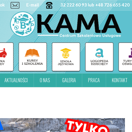
ok
E-mail
32 222 60 93 lub +48 726 655 420
AKTUALNOŚCI
O NAS
GALERIA
PRACA
KONTAKT