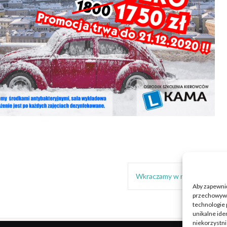
Wkraczamy w nowy rok
Aby zapewnić 
przechowywan
technologie 
unikalne ide
niekorzystni