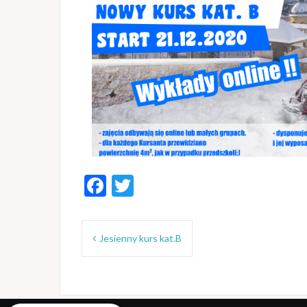
F
T
ac
w
Nawigacja
e
itt
Jesienny kurs kat.B
wpisu
b
er
o
o