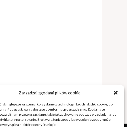
Zarządzaj zgodami plików cookie
jak najlepsze wrażenia, korzystamy z technologii, takich jak pliki cookie, do
ia i/lub uzyskiwania dostępu do informacji o urządzeniu. Zgoda na te
pozwoli nam przetwarzać dane, takie jak zachowanie podczas przeglądania lub
ntyfikatory na tej stronie. Brak wyrażenia zgody lub wycofanie zgody może
e wpłynąć na niektóre cechy i funkcje.