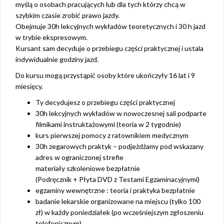
myślą o osobach pracujących lub dla tych którzy chcą w
szybkim czasie zrobić prawo jazdy.
Obejmuje 30h lekcyjnych wykładów teoretycznych i 30 h jazd
w trybie ekspresowym.
Kursant sam decyduje o przebiegu części praktycznej i ustala
indywidualnie godziny jazd.
Do kursu mogą przystąpić osoby które ukończyły 16 lat i 9
miesięcy.
Ty decydujesz o przebiegu części praktycznej
30h lekcyjnych wykładów w nowoczesnej sali podparte
filmikami instruktażowymi (teoria w 2 tygodnie)
kurs pierwszej pomocy z ratownikiem medycznym
30h zegarowych praktyk – podjeżdżamy pod wskazany
adres w ograniczonej strefie
materiały szkoleniowe bezpłatnie
(Podręcznik + Płyta DVD z Testami Egzaminacyjnymi)
egzaminy wewnętrzne : teoria i praktyka bezpłatnie
badanie lekarskie organizowane na miejscu (tylko 100
zł) w każdy poniedziałek (po wcześniejszym zgłoszeniu
telefonicznym)