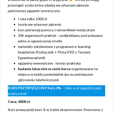
przystąpić osoby które zdadzą we własnym zakresie
państwowy egzamin teoretyczny.
I rata tylko 1000 zł
teoria we własnym zakresie
kurs pierwszej pomocy z ratownikiem medycznym
30h zegarowych praktyk – podjeżdżamy pod wskazany
adres w ograniczonej strefie
materiały szkoleniowe z programem e-learning
bezpłatnie (Podręcznik + Płyta DVD z Testami
Egzaminacyjnymi)
egzaminy wewnętrzne : teoria i praktyka
badanie lekarskie w cenie kursu
organizowane na
miejscu w każdy poniedziałek (po wcześniejszym
zgłoszeniu telefonicznym)
KURS PRZYŚPIESZONY
Raty 0%
– tylko w 6 tygodni (część
praktyczna)!
Cena: 4800 zł
Kurs prawa jazdy kast. B w trybie ekspresowym. Stworzony z