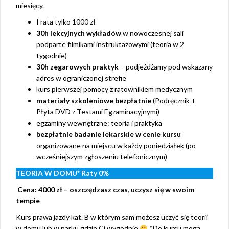
miesięcy.
I rata tylko 1000 zł
30h lekcyjnych wykładów
w nowoczesnej sali
podparte filmikami instruktażowymi (teoria w 2
tygodnie)
30h zegarowych praktyk
– podjeżdżamy pod wskazany
adres w ograniczonej strefie
kurs pierwszej pomocy z ratownikiem medycznym
materiały szkoleniowe bezpłatnie
(Podręcznik +
Płyta DVD z Testami Egzaminacyjnymi)
egzaminy wewnętrzne: teoria i praktyka
bezpłatnie badanie lekarskie w cenie kursu
organizowane na miejscu w każdy poniedziałek (po
wcześniejszym zgłoszeniu telefonicznym)
TEORIA W DOMU*
Raty 0%
Cena: 4000 zł – oszczędzasz czas, uczysz się w swoim
tempie
Kurs prawa jazdy kat. B w którym sam możesz uczyć się teorii
w domu lub w parku gdzie Ci wygodnie
*Do kursu mogą