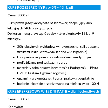
KURS ROZSZERZONY
Raty 0%
– 40h jazd!
Cena: 5000 zł
Kurs prawa jazdy kandydata na kierowcę obejmujący 30h
lekcyjnych i 40h praktycznych.
Do kursu mogą przystąpić osoby które ukończyły 16 lat i 9
miesięcy.
30h lekcyjnych wykładów w nowoczesnej sali podparte
filmikami instruktażowymi (teoria w 2 tygodnie)
kurs pierwszej pomocy z ratownikiem medycznym
podjeżdżamy pod wskazany adres
materiały szkoleniowe bezpłatnie ( Podręcznik + Płyta
DVD z Testami Egzaminacyjnymi)
egzaminy wewnętrzne : teoria i praktyka bezpłatnie
badanie lekarskie organizowane na miejscu tylko 100 zł
KURS EKSPRESOWY W 15 DNI KAT. B – dla niecierpliwych
Cena: 5500 zł
Kandydat: