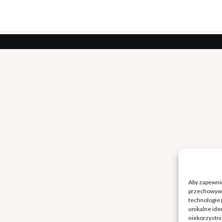
Aby zapewnić 
przechowywan
technologie 
unikalne ide
niekorzystni