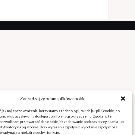
Zarządzaj zgodami plików cookie
jak najlepsze wrażenia, korzystamy z technologii, takich jak pliki cookie, do
ia i/lub uzyskiwania dostępu do informacji o urządzeniu. Zgoda na te
pozwoli nam przetwarzać dane, takie jak zachowanie podczas przeglądania lub
ntyfikatory na tej stronie. Brak wyrażenia zgody lub wycofanie zgody może
e wpłynąć na niektóre cechy i funkcje.