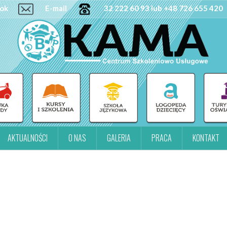
ok
E-mail
32 222 60 93 lub +48 726 655 420
AKTUALNOŚCI
O NAS
GALERIA
PRACA
KONTAKT