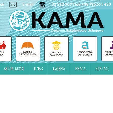
ok
E-mail
32 222 60 93 lub +48 726 655 420
AKTUALNOŚCI
O NAS
GALERIA
PRACA
KONTAKT