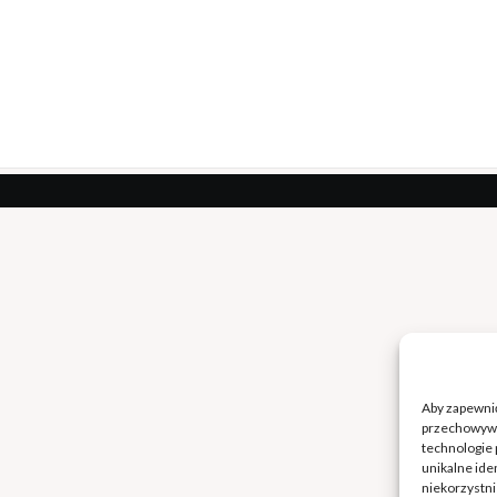
Aby zapewnić 
przechowywan
technologie 
unikalne ide
niekorzystni