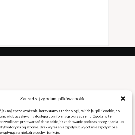
Zarządzaj zgodami plików cookie
jak najlepsze wrażenia, korzystamy z technologii, takich jak pliki cookie, do
ia i/lub uzyskiwania dostępu do informacji o urządzeniu. Zgoda na te
pozwoli nam przetwarzać dane, takie jak zachowanie podczas przeglądania lub
ntyfikatory na tej stronie. Brak wyrażenia zgody lub wycofanie zgody może
e wpłynąć na niektóre cechy i funkcje.