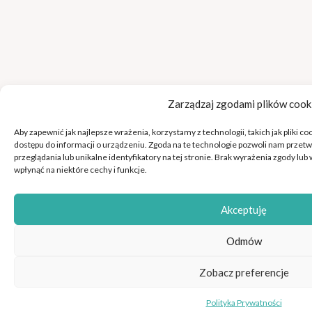
Zarządzaj zgodami plików cook
Aby zapewnić jak najlepsze wrażenia, korzystamy z technologii, takich jak pliki c
dostępu do informacji o urządzeniu. Zgoda na te technologie pozwoli nam przetw
przeglądania lub unikalne identyfikatory na tej stronie. Brak wyrażenia zgody l
wpłynąć na niektóre cechy i funkcje.
Akceptuję
Odmów
Zobacz preferencje
Zapisy on-line
Zaufa
Polityka Prywatności