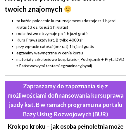
twoich znajomych
za każde polecenie kursu znajomemu dostajesz 1 h jazd
gratis ( 3 os. to już 3 h gratis)
rodzeństwo otrzymuje po 1 h jazd gratis
Kurs Prawa jazdy kat. B tylko 4000 zł
przy wpłacie całości (bez rat) 1 h jazd gratis
egzaminy wewnętrzne w cenie kursu
materiały szkoleniowe bezpłatnie ( Podręcznik + Płyta DVD
z Państwowymi testami egzaminacyjnymi)
Zapraszamy do zapoznania się z
możliwościami dofinansowania kursu prawa
jazdy kat. B w ramach programu na portalu
Bazy Usług Rozwojowych (BUR)
Krok po kroku – jak osoba pełnoletnia może