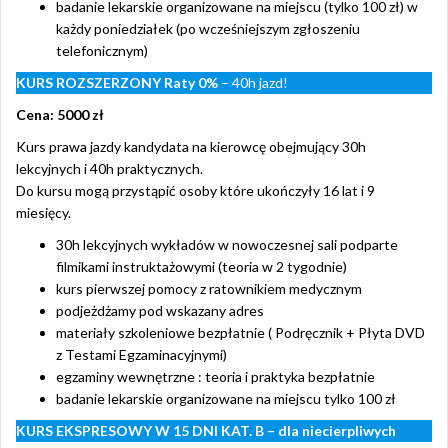
badanie lekarskie organizowane na miejscu (tylko 100 zł) w
każdy poniedziałek (po wcześniejszym zgłoszeniu
telefonicznym)
KURS ROZSZERZONY
Raty 0%
– 40h jazd!
Cena: 5000 zł
Kurs prawa jazdy kandydata na kierowcę obejmujący 30h
lekcyjnych i 40h praktycznych.
Do kursu mogą przystąpić osoby które ukończyły 16 lat i 9
miesięcy.
30h lekcyjnych wykładów w nowoczesnej sali podparte
filmikami instruktażowymi (teoria w 2 tygodnie)
kurs pierwszej pomocy z ratownikiem medycznym
podjeżdżamy pod wskazany adres
materiały szkoleniowe bezpłatnie ( Podręcznik + Płyta DVD
z Testami Egzaminacyjnymi)
egzaminy wewnętrzne : teoria i praktyka bezpłatnie
badanie lekarskie organizowane na miejscu tylko 100 zł
KURS EKSPRESOWY W 15 DNI KAT. B – dla niecierpliwych