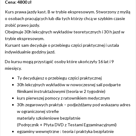
Cena: 4800 zł
Kurs prawa jazdy kast. B w trybie ekspresowym. Stworzony z myślą
o osobach pracujących lub dla tych którzy chcą w szybkim czasie
zrobić prawo jazdy.
Obejmuje 30h lekcyjnych wykładów teoretycznych i 30 h jazd w
trybie ekspresowym.
Kursant sam decyduje o przebiegu części praktycznej i ustala
indywidualnie godziny jazd.
Do kursu mogą przystąpić osoby które ukończyły 16 lat i 9
miesięcy.
Ty decydujesz o przebiegu części praktycznej
30h lekcyjnych wykładów w nowoczesnej sali podparte
filmikami instruktażowymi (teoria w 2 tygodnie)
kurs pierwszej pomocy z ratownikiem medycznym
30h zegarowych praktyk – podjeżdżamy pod wskazany adres
w ograniczonej strefie
materiały szkoleniowe bezpłatnie
(Podręcznik + Płyta DVD z Testami Egzaminacyjnymi)
egzaminy wewnętrzne : teoria i praktyka bezpłatnie