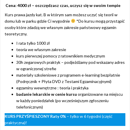
Cena: 4000 zł – oszczędzasz czas, uczysz się w swoim tempie
Kurs prawa jazdy kat. B w którym sam możesz uczyć się teorii w
domu lub w parku gdzie Ci wygodnie
*Do kursu mogą przystąpić
osoby które zdadzą we własnym zakresie państwowy egzamin
teoretyczny.
I rata tylko 1000 zł
teoria we własnym zakresie
kurs pierwszej pomocy z ratownikiem medycznym
30h zegarowych praktyk – podjeżdżamy pod wskazany adres
w ograniczonej strefie
materiały szkoleniowe z programem e-learning bezpłatnie
(Podręcznik + Płyta DVD z Testami Egzaminacyjnymi)
egzaminy wewnętrzne : teoria i praktyka
badanie lekarskie w cenie kursu
organizowane na miejscu
w każdy poniedziałek (po wcześniejszym zgłoszeniu
telefonicznym)
KURS PRZYŚPIESZONY
Raty 0%
– tylko w 6 tygodni (część
praktyczna)!