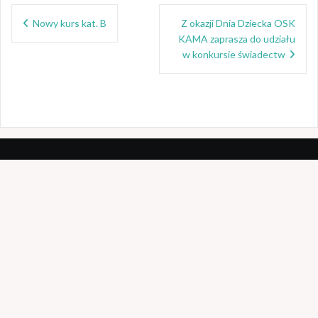
Nawigacja
e
itt
o
Nowy kurs kat. B
Z okazji Dnia Dziecka OSK
wpisu
b
er
o
KAMA zaprasza do udziału
o
w konkursie świadectw
k
o
k