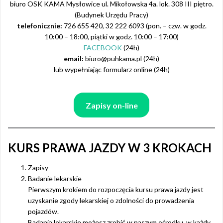
biuro OSK KAMA Mysłowice ul. Mikołowska 4a. lok. 308 III piętro.
(Budynek Urzędu Pracy)
telefonicznie:
726 655 420, 32 222 6093 (pon. – czw. w godz.
10:00 – 18:00, piątki w godz. 10:00 – 17:00)
FACEBOOK
(24h)
email:
biuro@puhkama.pl (24h)
lub wypełniając formularz online (24h)
Zapisy on-line
KURS PRAWA JAZDY W 3 KROKACH
Zapisy
Badanie lekarskie
Pierwszym krokiem do rozpoczęcia kursu prawa jazdy jest
uzyskanie zgody lekarskiej o zdolności do prowadzenia
pojazdów.
Badania lekarskie możesz zrobić w naszym ośrodku w każdy