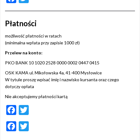
ac
w
e
itt
Płatności
b
er
o
możliwość płatności w ratach
(minimalna wpłata przy zapisie 1000 zł)
o
Przelew na konto:
k
PKO BANK 10 1020 2528 0000 0002 0447 0415
OSK KAMA ul. Mikołowska 4a, 41-400 Mysłowice
W tytule proszę wpisać imię i nazwisko kursanta oraz czego
dotyczy opłata
Nie akceptujemy płatności kartą
F
T
ac
w
F
T
e
itt
ac
w
b
er