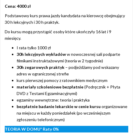
Cena: 4000 zł
Podstawowy kurs prawa jazdy kandydata na kierowcę obejmujący
30 h lekcyjnych i 30 h praktyk.
Do kursu mogą przystąpić osoby które ukończyły 16 lat i 9
miesięcy.
I rata tylko 1000 zł
30h lekcyjnych wykładów
w nowoczesnej sali podparte
filmikami instruktażowymi (teoria w 2 tygodnie)
30h zegarowych praktyk
– podjeżdżamy pod wskazany
adres w ograniczonej strefie
kurs pierwszej pomocy z ratownikiem medycznym
materiały szkoleniowe bezpłatnie
(Podręcznik + Płyta
DVD z Testami Egzaminacyjnymi)
egzaminy wewnętrzne: teoria i praktyka
bezpłatnie badanie lekarskie w cenie kursu
organizowane
na miejscu w każdy poniedziałek (po wcześniejszym
zgłoszeniu telefonicznym)
TEORIA W DOMU*
Raty 0%