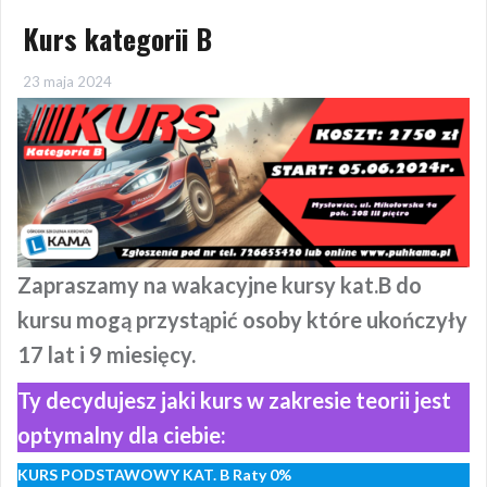
Kurs kategorii B
23 maja 2024
Zapraszamy na wakacyjne kursy kat.B do
kursu mogą przystąpić osoby które ukończyły
17 lat i 9 miesięcy.
Ty decydujesz jaki kurs w zakresie teorii jest
optymalny dla ciebie:
KURS PODSTAWOWY KAT. B Raty 0%